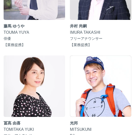
藤馬 ゆうや
井村 尚嗣
TOUMA YUYA
IMURA TAKASHI
俳優
フリーアナウンサー
【
業務提携
】
【
業務提携
】
冨髙 由喜
光邦
TOMITAKA YUKI
MITSUKUNI