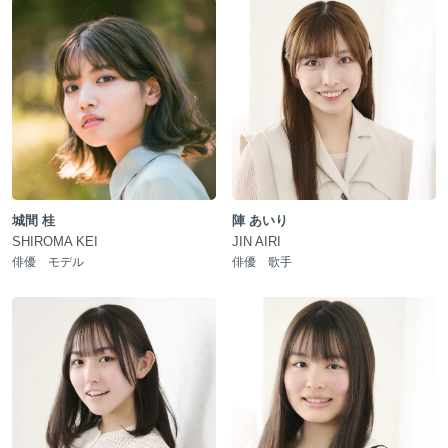
城間 桂
陣 あいり
SHIROMA KEI
JIN AIRI
俳優 モデル
俳優 歌手