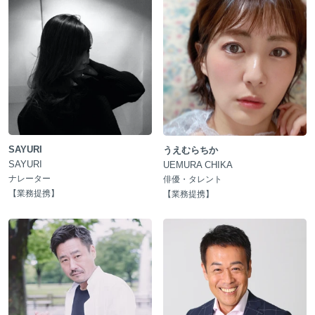
SAYURI
うえむらちか
SAYURI
UEMURA CHIKA
ナレーター
俳優・タレント
【
業務提携
】
【
業務提携
】