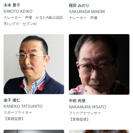
木本 景子
桜田 みのり
KIMOTO KEIKO
SAKURADA MINORI
ナレーター 声優 かるたA級公認読
ナレーター 声優
手(シグマ・セブンe)
金子 達仁
中村 尚登
KANEKO TATSUHITO
NAKAMURA HISATO
スポーツライター
フリーアナウンサー
【
業務提携
】
【
業務提携
】