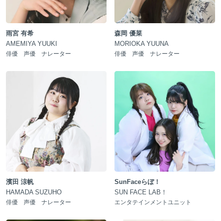
雨宮 有希
森岡 優菜
AMEMIYA YUUKI
MORIOKA YUUNA
俳優 声優 ナレーター
俳優 声優 ナレーター
濱田 涼帆
SunFaceらぼ！
HAMADA SUZUHO
SUN FACE LAB！
俳優 声優 ナレーター
エンタテインメントユニット