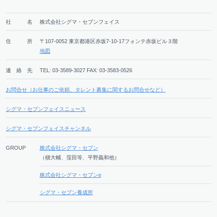
社 名
株式会社シグマ・セブンフェイス
住 所
〒107-0052 東京都港区赤坂7-10-17フォンテ赤坂ビル３階
地図
連 絡 先
TEL:
03-3589-3027
FAX:
03-3583-0526
お問合せ（お仕事のご依頼、タレント募集に関するお問合せなど）
シグマ・セブンフェイスニュース
シグマ・セブンフェイスチャンネル
GROUP
株式会社シグマ・セブン
（槇大輔、窪田等、平野義和他）
株式会社シグマ・セブンe
シグマ・セブン養成所