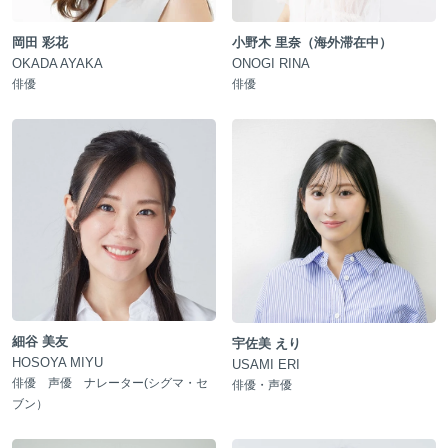
岡田 彩花
小野木 里奈（海外滞在中）
OKADA AYAKA
ONOGI RINA
俳優
俳優
細谷 美友
宇佐美 えり
HOSOYA MIYU
USAMI ERI
俳優 声優 ナレーター(シグマ・セ
俳優・声優
ブン）