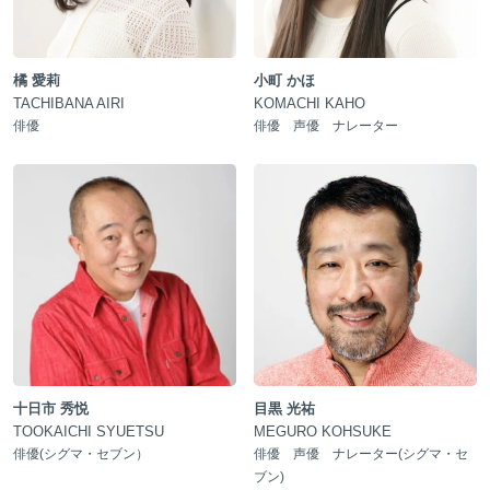
橘 愛莉
小町 かほ
TACHIBANA AIRI
KOMACHI KAHO
俳優
俳優 声優 ナレーター
十日市 秀悦
目黒 光祐
TOOKAICHI SYUETSU
MEGURO KOHSUKE
俳優(シグマ・セブン）
俳優 声優 ナレーター(シグマ・セ
ブン)